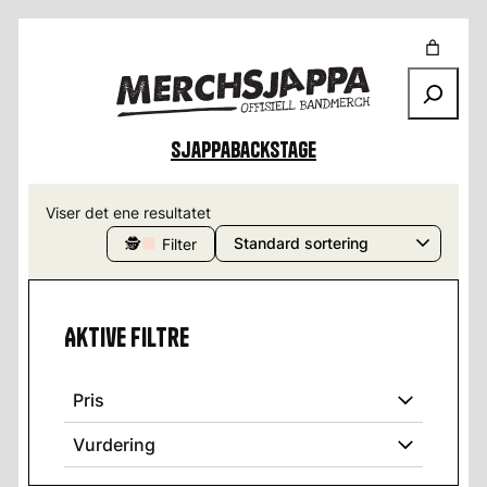
Søk
Sjappa
Backstage
Viser det ene resultatet
🕵
Filter
Aktive filtre
Pris
Vurdering