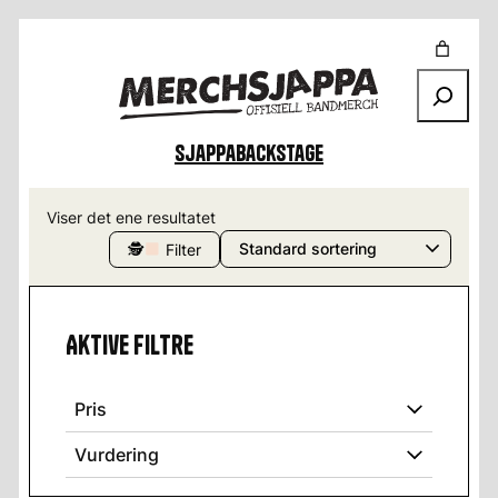
Søk
Sjappa
Backstage
Viser det ene resultatet
🕵
Filter
Aktive filtre
Pris
Vurdering