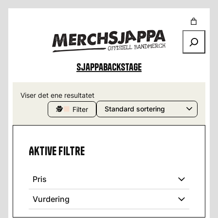
Søk
Sjappa
Backstage
Viser det ene resultatet
🕵
Filter
Aktive filtre
Pris
Vurdering