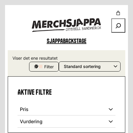
Søk
Sjappa
Backstage
Viser det ene resultatet
🕵
Filter
Aktive filtre
Pris
Vurdering