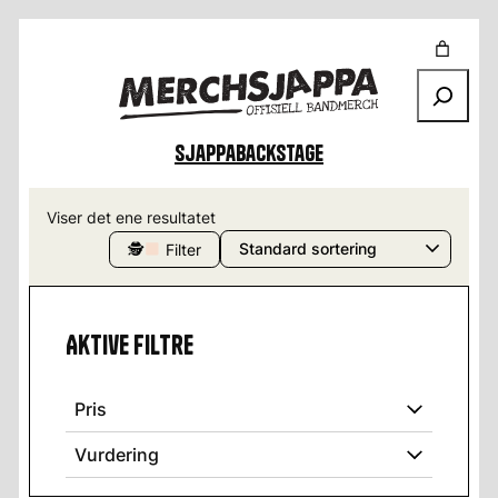
Søk
Sjappa
Backstage
Viser det ene resultatet
🕵
Filter
Aktive filtre
Pris
Vurdering