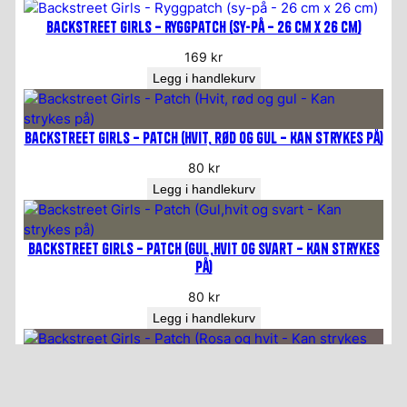
Backstreet Girls – Ryggpatch (sy-på – 26 cm x 26 cm)
169
kr
Legg i handlekurv
Backstreet Girls – Patch (Hvit, rød og gul – Kan strykes på)
80
kr
Legg i handlekurv
Backstreet Girls – Patch (Gul,hvit og svart – Kan strykes
på)
80
kr
Legg i handlekurv
Backstreet Girls – Patch (Rosa og hvit – Kan strykes på)