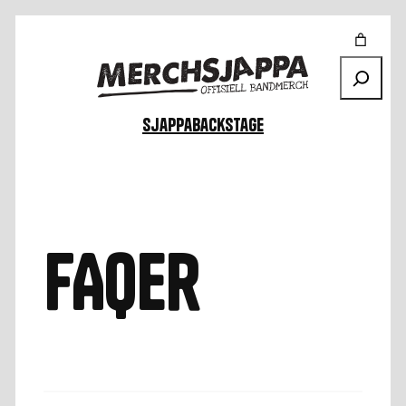
Hopp
til
innhold
Søk
Sjappa
Backstage
FAQer