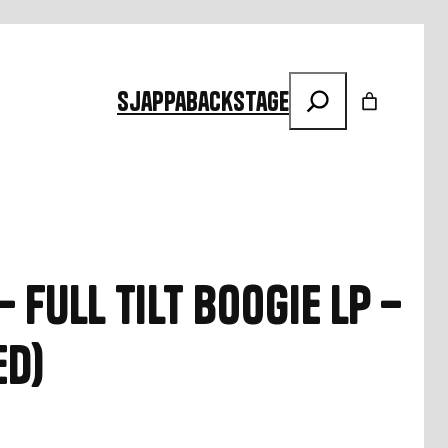
Søk
Sjappa
Backstage
 Full Tilt Boogie LP –
ED)