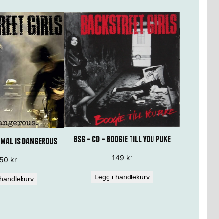
BSG – CD – Boogie till you puke
rmal is dangerous
149
kr
250
kr
Legg i handlekurv
 handlekurv