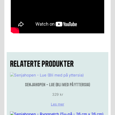
Relaterte produkter
Senjahopen – Lue (Bli med på yttersia)
329
kr
Les mer