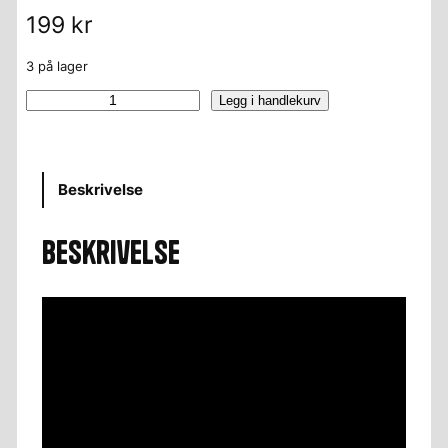
199
kr
3 på lager
Senjahopen
Legg i handlekurv
–
Kopp
antall
Beskrivelse
Beskrivelse