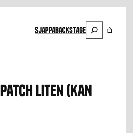
Søk
Sjappa
Backstage
Patch liten (kan