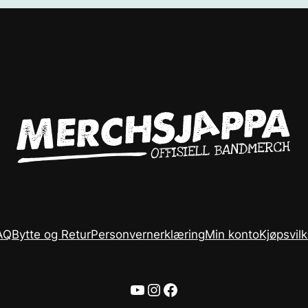
AQ
Bytte og Retur
Personvernerklæring
Min konto
Kjøpsvilk
YouTube
Instagram
Facebook