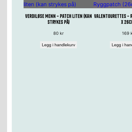
Verdiløse Menn – Patch liten (kan
Valentourettes – 
strykes på)
x 26c
80
kr
169
Legg i handlekurv
Legg i han