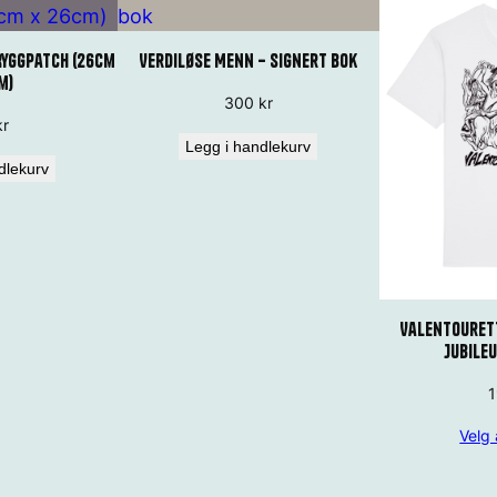
Ryggpatch (26cm
Verdiløse Menn – signert bok
m)
300
kr
kr
Legg i handlekurv
dlekurv
Valentourett
Jubile
Velg 