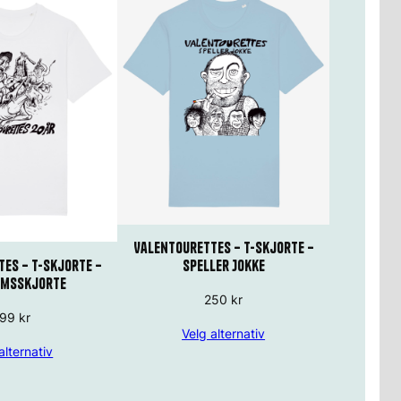
Valentourettes – T-skjorte –
es – T-Skjorte –
Speller Jokke
umsskjorte
250
kr
199
kr
Velg alternativ
alternativ