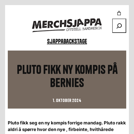
Hopp
til
innhold
Søk
Sjappa
Backstage
Pluto fikk ny kompis på
Bernies
1. oktober 2024
Pluto fikk seg en ny kompis forrige mandag. Pluto rakk
aldri å spørre hvor den nye , firbeinte, hvithårede